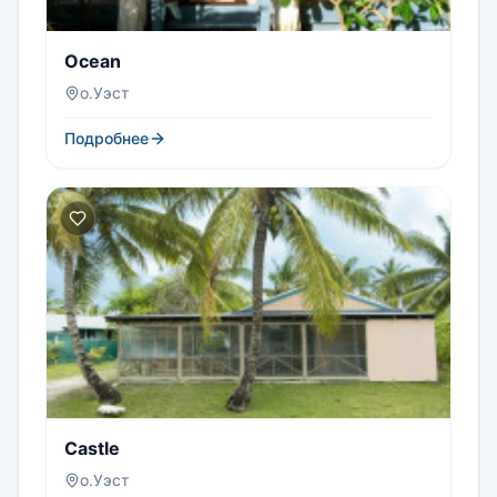
Ocean
о.Уэст
Подробнее
Castle
о.Уэст