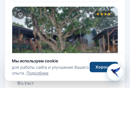
★★★★
Мы используем cookie
Хорошо
для работы сайта и улучшения Вашего
опыта.
Подробнее
Cocos Seaview
о.Уэст
Подробнее
Что посмотреть на
Все