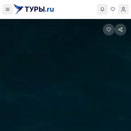
ТУРЫ
.ru