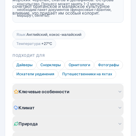
консульство. Процесс может занять 1-2 месяца,
сочетают британское и малайское культурное
необходим пакет документов (финансовые гарантии,
влияние, что придаёт им особый колорит.
маршрут, билеты).
Язык:
Английский, кокос-малайский
Температура:
+27°C
ПОДХОДИТ ДЛЯ
Дайверы
Снорклеры
Орнитологи
Фотографы
Искатели уединения
Путешественники на яхтах
Ключевые особенности
Климат
Природа