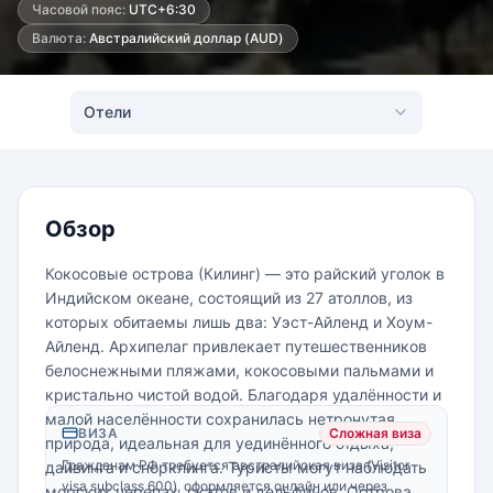
Часовой пояс:
UTC+6:30
Валюта:
Австралийский доллар (AUD)
Отели
Обзор
Кокосовые острова (Килинг) — это райский уголок в
Индийском океане, состоящий из 27 атоллов, из
которых обитаемы лишь два: Уэст-Айленд и Хоум-
Айленд. Архипелаг привлекает путешественников
белоснежными пляжами, кокосовыми пальмами и
кристально чистой водой. Благодаря удалённости и
малой населённости сохранилась нетронутая
ВИЗА
Сложная виза
природа, идеальная для уединённого отдыха,
Гражданам РФ требуется австралийская виза (Visitor
дайвинга и снорклинга. Туристы могут наблюдать
visa subclass 600), оформляется онлайн или через
морских черепах, скатов и дельфинов. Острова