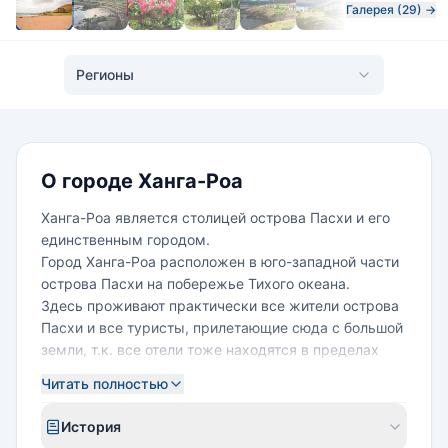
Галерея (29) →
Регионы
О городе Ханга-Роа
Ханга-Роа является столицей острова Пасхи и его
единственным городом.
Город Ханга-Роа расположен в юго-западной части
острова Пасхи на побережье Тихого океана.
Здесь проживают практически все жители острова
Пасхи и все туристы, прилетающие сюда с большой
земли, т.к. все отели тоже находятся в пределах
Ханга-Роа и его окрестностях.
Читать полностью
С 1966 года в поселении Ханга-Роа каждые четыре
года избирается местный совет из 6 членов,
История
возглавляемый мэром.