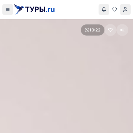
ТУРЫ
.ru
10
22