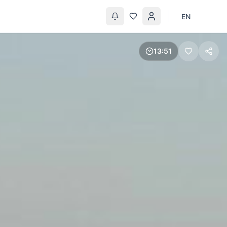
EN
13
51