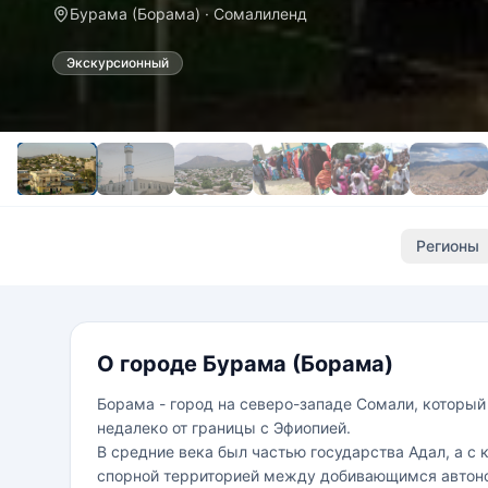
Бурама (Борама) · Сомалиленд
Экскурсионный
Регионы
О городе Бурама (Борама)
Борама - город на северо-западе Сомали, которы
недалеко от границы с Эфиопией.
В средние века был частью государства Адал, а с 
спорной территорией между добивающимся автон