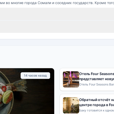
ами во многие города Сомали и соседних государств. Кроме того
Отель Four Seasons
14 часов назад
представляет нову
подростков «Bangk
Отель Four Seasons Ba
Bangkok Unlocked — к
Обратный отсчёт на
центре города в Fo
Баку готовится к одно