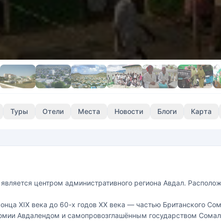
Туры
Отели
Места
Новости
Блоги
Карта
й является центром административного региона Авдал. Располо
конца XIX века до 60-х годов XX века — частью Британского Сом
омии Авдалендом и самопровозглашённым государством Сомали