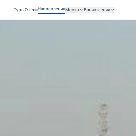
Направления
Туры
Отели
Места
Впечатления