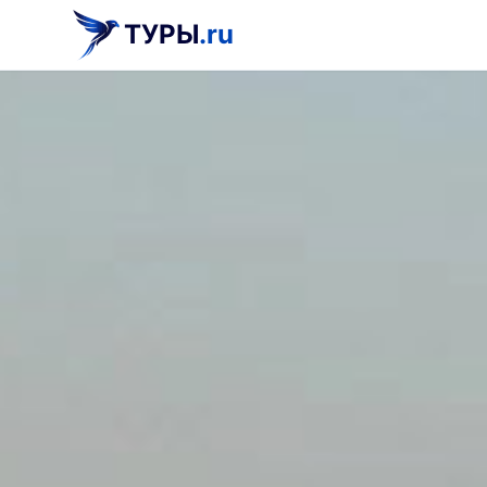
ТУРЫ
.ru