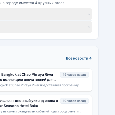
, в городе имеется 4 крупных отеля.
Все новости
 Bangkok at Chao Phraya River
19 часов назад
ю коллекцию впечатлений для
ok Unlocked»
ngkok at Chao Phraya River представляет программу
оллекцию специально разработанных впечатлений для
чался: гоночный уикенд снова в
19 часов назад
ur Seasons Hotel Baku
му из самых ожидаемых событий года: город отметит