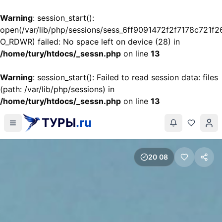
Warning
: session_start():
open(/var/lib/php/sessions/sess_6ff9091472f2f7178c721f
O_RDWR) failed: No space left on device (28) in
/home/tury/htdocs/_sessn.php
on line
13
Warning
: session_start(): Failed to read session data: files
(path: /var/lib/php/sessions) in
/home/tury/htdocs/_sessn.php
on line
13
ТУРЫ
.ru
20
:
08