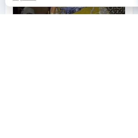
Габилей (Гебилей)
Зейла (Сайлак)
Габилей регион