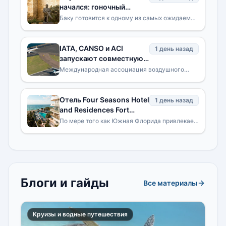
Unlocked»
начался: гоночный
уикенд снова в центре
Баку готовится к одному из самых ожидаемых
событий года: город отметит десятилетие
города в Four Seasons
проведения одной из самых знаменитых
Hotel Baku
уличных гонок в мире.
IATA, CANSO и ACI
1 день назад
запускают совместную
инициативу по
Международная ассоциация воздушного
транспорта (IATA), Международная
повышению
организация по аэронавигационному
безопасности взлетно-
обслуживанию (CANSO) и Международный
посадочных полос
Отель Four Seasons Hotel
1 день назад
and Residences Fort
Lauderdale приглашает
По мере того как Южная Флорида привлекает
все больше всемирно известных спортивных
гостей открыть новую
событий, концертов и культурных
главу в жизни города
мероприятий, Форт-Лодердейл
Блоги и гайды
Все материалы
Круизы и водные путешествия