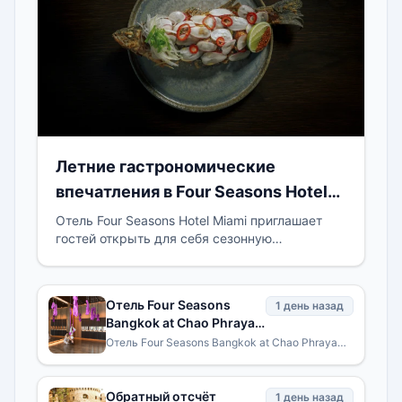
Летние гастрономические
впечатления в Four Seasons Hotel
Miami
Отель Four Seasons Hotel Miami приглашает
гостей открыть для себя сезонную
гастрономическую коллекцию, отражающую
богатство вкусов и культур,
Отель Four Seasons
1 день назад
Bangkok at Chao Phraya
River представляет
Отель Four Seasons Bangkok at Chao Phraya
River представляет программу Bangkok
новую коллекцию
Unlocked — коллекцию специально
впечатлений для
разработанных впечатлений для
подростков «Bangkok
Обратный отсчёт
1 день назад