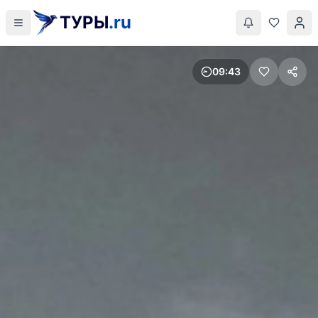
ТУРЫ
.ru
09
43