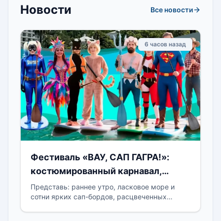
Новости
Все новости
6 часов назад
Фестиваль «ВАУ, САП ГАГРА!»:
костюмированный карнавал,
который перевернёт твоё лето
Представь: раннее утро, ласковое море и
сотни ярких сап-бордов, расцвеченных
флагами. На них – пираты, русалки,
супергерои и персонажи, которых