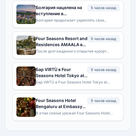
Болгария нацелена на
5 часов назад
вступление в
программу безвизового
Болгария продолжает укреплять свои
международные позиции за счет строгих
въезда в США
стандартов безопасности, надежной системы
управления идентификационными
Four Seasons Resort and
5 часов назад
Residences AMAALA в
Трипл-Бей вошел в
После долгожданного открытия курорт
получил мировое признание благодаря своим
пятерку лучших
трансформирующим оздоровительным
отельных открытий
программам, исключительному
2026 года по версии La
Бар VIRTÙ в Four
5 часов назад
Liste
Seasons Hotel Tokyo at
Otemachi вошел в
Бар VIRTÙ в Four Seasons Hotel Tokyo at
Otemachi вновь подтвердил свой статус
список Asia's 50 Best
одного из лучших в Азии, заняв 26-ю строчку
Bars 2026
в престижном рейтинге
Four Seasons Hotel
5 часов назад
Bengaluru at Embassy
ONE отмечает Онам
В этом сезоне урожая Four Seasons Hotel
Bengaluru at Embassy ONE приглашает гостей
аутентичным
приобщиться к самой почитаемой традиции
праздничным обедом
Кералы — изысканному
Sadhya в ресторане