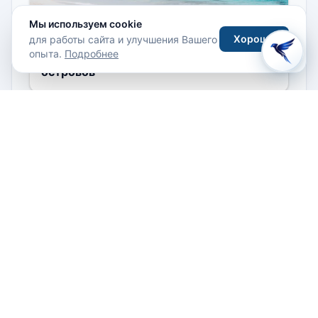
Мы используем cookie
Кабо-Верде в апреле–мае: как собрать
Хорошо
для работы сайта и улучшения Вашего
опыта.
Подробнее
одну поездку из трёх совсем разных
островов
Города и направления
Страна Басков в апреле–мае: океан,
гастрономия и маршрут без летней
толпы