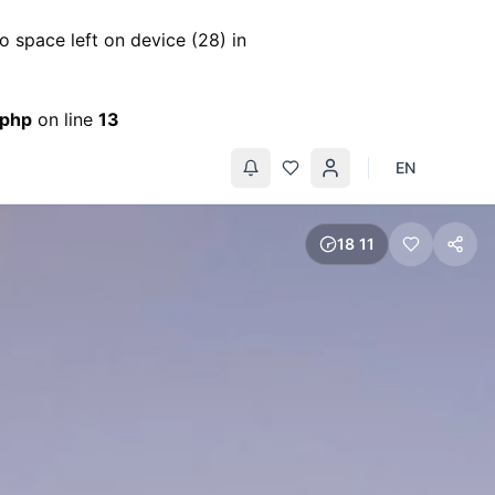
space left on device (28) in
.php
on line
13
EN
18
:
11