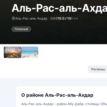
Аль-Рас-аль-Ахд
Аль-Рас-аль-Ахдар · ОАЭ
10.0 / 10
6 отз.
Пляжный
Регионы
О районе Аль-Рас-аль-Ахдар
Аль-Рас-аль-Ахдар - район Абу-Даби, столицы Об