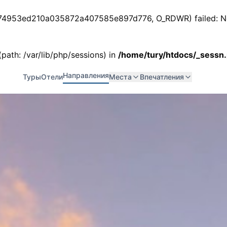
ess_74953ed210a035872a407585e897d776, O_RDWR) failed: No 
 (path: /var/lib/php/sessions) in
/home/tury/htdocs/_sessn
Направления
Туры
Отели
Места
Впечатления