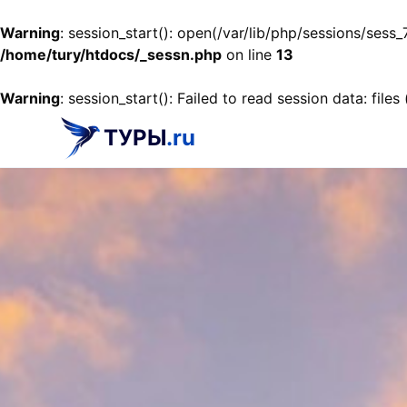
Warning
: session_start(): open(/var/lib/php/sessions/s
/home/tury/htdocs/_sessn.php
on line
13
Warning
: session_start(): Failed to read session data: files
ТУРЫ
.ru