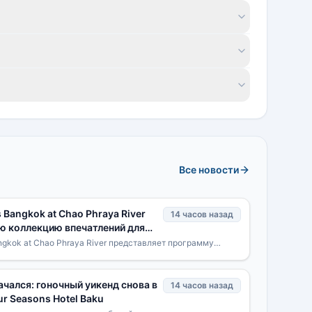
Все новости
 Bangkok at Chao Phraya River
14 часов назад
ю коллекцию впечатлений для
ok Unlocked»
ngkok at Chao Phraya River представляет программу
оллекцию специально разработанных впечатлений для
чался: гоночный уикенд снова в
14 часов назад
ur Seasons Hotel Baku