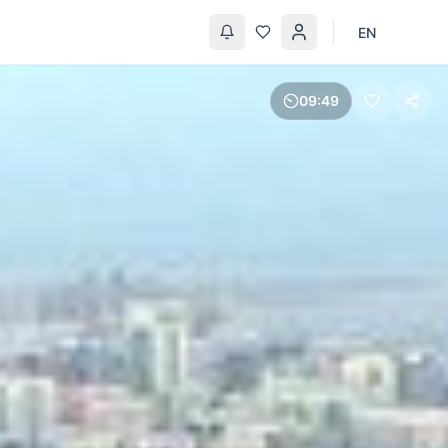
EN
09
50