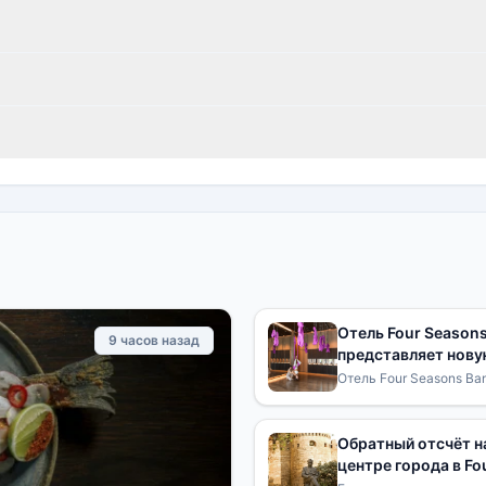
Отель Four Seasons
9 часов назад
представляет нову
подростков «Bangk
Отель Four Seasons Ba
Bangkok Unlocked — к
Обратный отсчёт на
центре города в Fo