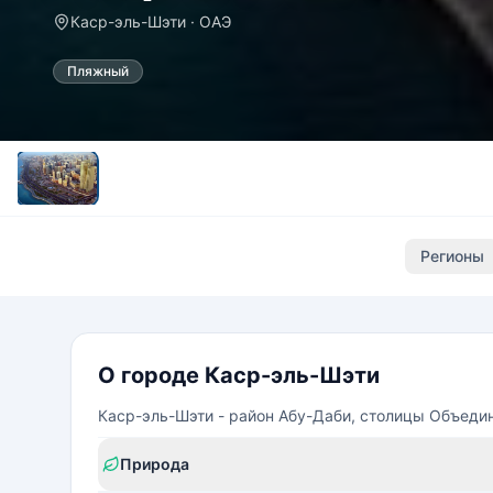
Каср-эль-Шэти · ОАЭ
Пляжный
Регионы
О городе Каср-эль-Шэти
Каср-эль-Шэти - район Абу-Даби, столицы Объеди
Природа