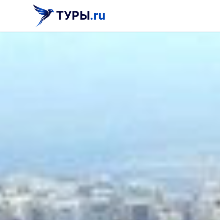
ТУРЫ
.ru