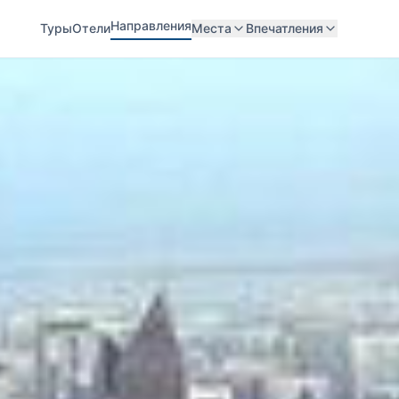
Направления
Туры
Отели
Места
Впечатления