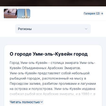
Галерея (2) →
Регионы
О городе Умм-эль-Кувейн город
Город Умм-эль-Кувейн - столица эмирата Умм-эль-
Кувейн Объединенных Арабских Эмиратов.
Умм-эль-Кувейн представляет собой небольшой
рыбацкий городок, расположенный на мысу в
Персидсом заливе, разбитом проливами и лагунами
на острова и полуострова. Умм-эль-Кувейн издавна
снабжал рыбой все Арабские эмираты, и в 1980 г. в
городе был построен специальный
Читать полностью
Исследовательский рыболовный центр,