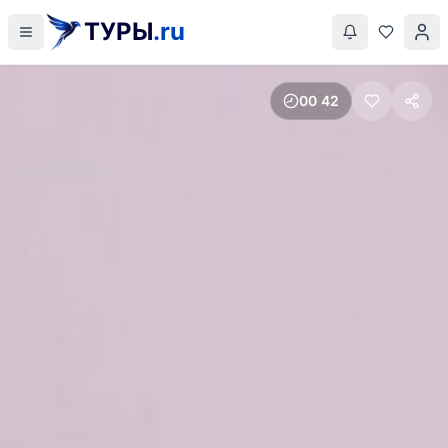
ТУРЫ
.ru
00
42