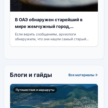
В ОАЭ обнаружен старейший в
мире жемчужный город,
датируемый 6 веком
Если верить сообщениям, археологи
обнаружили, что они нашли самый старый
город по добыче жемчуга в Персидском
заливе на острове в Объединенных
Блоги и гайды
Все материалы
Путешествия и маршруты