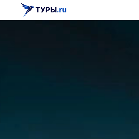
ТУРЫ
.ru