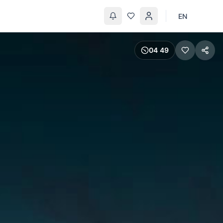
EN
04
:
49