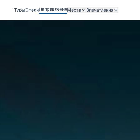
Направления
Туры
Отели
Места
Впечатления