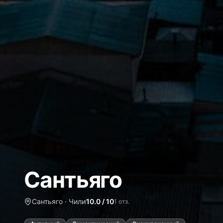
Сантьяго
Сантьяго · Чили
10.0 / 10
1 отз.