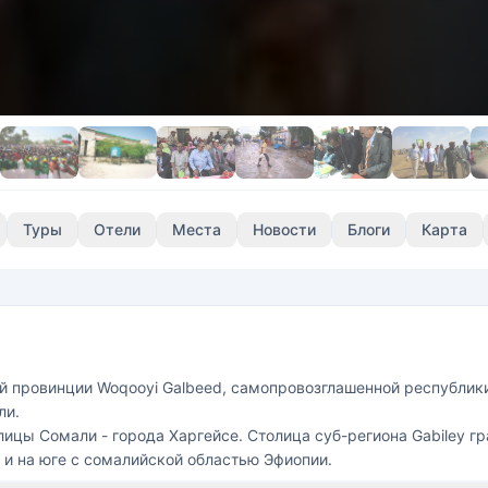
Туры
Отели
Места
Новости
Блоги
Карта
ной провинции Woqooyi Galbeed, самопровозглашенной республи
ли.
лицы Сомали - города Харгейсе. Столица суб-региона Gabiley гр
, и на юге с сомалийской областью Эфиопии.