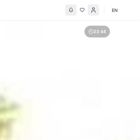
EN
23
45