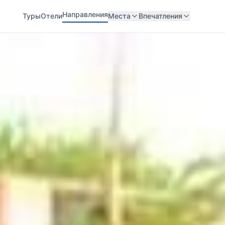
Направления
Туры
Отели
Места
Впечатления