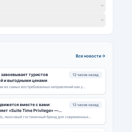
Все новости
 завоевывает туристов
12 часов назад
й и выгодными ценами
им из самых востребованных направлений как у
ностранных туристов этим летом, привлекая тысячи
движется вместе с вами:
12 часов назад
яет «Suite Time Privilege» —
а и выезда
orts, люксовый гостиничный бренд для современных
дставляет новую привилегию Suite Time Privilege