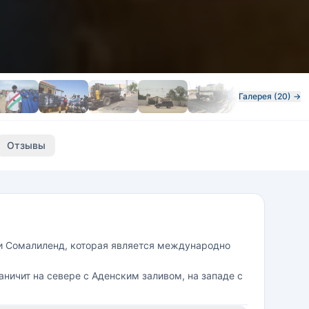
Галерея (20) →
Отзывы
ки Сомалиленд, которая является международно
аничит на севере с Аденским заливом, на западе с