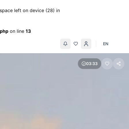
pace left on device (28) in
.php
on line
13
EN
03
33