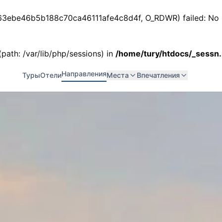
ss_63ebe46b5b188c70ca46111afe4c8d4f, O_RDWR) failed: No s
 (path: /var/lib/php/sessions) in
/home/tury/htdocs/_sessn
Направления
Туры
Отели
Места
Впечатления