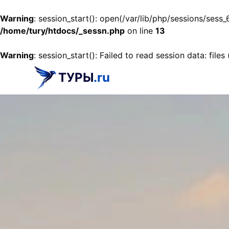
Warning
: session_start(): open(/var/lib/php/sessions/se
/home/tury/htdocs/_sessn.php
on line
13
Warning
: session_start(): Failed to read session data: files
ТУРЫ
.ru