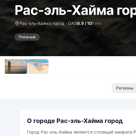
Рас-эль-Хайма го
Рас-эль-Хайма город · ОАЭ
8.9 / 10
7 отз.
Пляжный
Регионы
О городе Рас-эль-Хайма город
Город Рас-эль-Хайма является столицей эмирата 