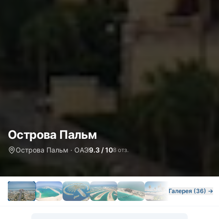
Острова Пальм
Острова Пальм · ОАЭ
9.3 / 10
8 отз.
Галерея (36) →