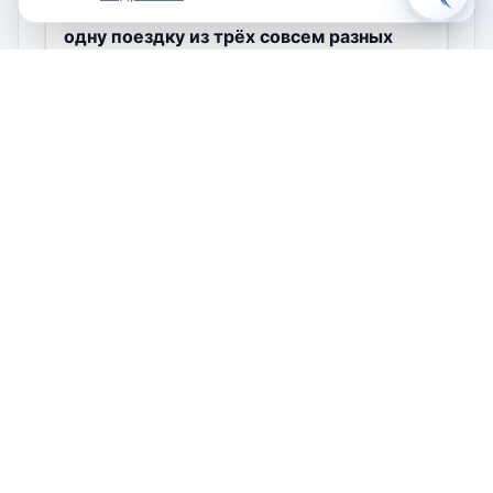
Кабо-Верде в апреле–мае: как собрать
одну поездку из трёх совсем разных
островов
Города и направления
Страна Басков в апреле–мае: океан,
гастрономия и маршрут без летней
толпы