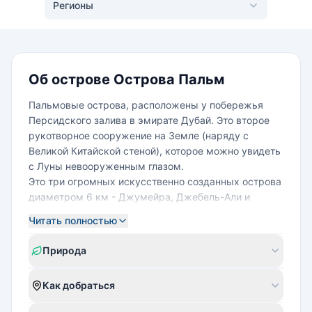
Регионы
Об острове Острова Пальм
Пальмовые острова, расположены у побережья
Персидского залива в эмирате Дубай. Это второе
рукотворное сооружение на Земле (наряду с
Великой Китайской стеной), которое можно увидеть
с Луны невооруженным глазом.
Это три огромных искусственно созданных острова
диаметром 6 км - Джумейра, Джебель-Али и
Дейра. Каждый остров представляет собой "ствол"
Читать полностью
и "крону" пальмы, состоящую из 17 ветвей, вокруг
которой находятся два "полумесяца" с "надписями"
Природа
из арабской вязи (защитный барьерный риф),
которые взяты как цитаты из поэм принца
Как добраться
Мухаммеда бин Рашида Аль Мактума и
переводятся так: