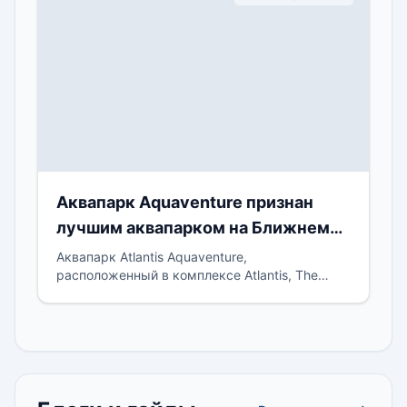
Аквапарк Aquaventure признан
лучшим аквапарком на Ближнем
Востоке
Аквапарк Atlantis Aquaventure,
расположенный в комплексе Atlantis, The
Palm, получил престижное звание лучшего
аквапарка на Ближнем Востоке,