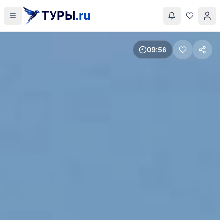
ТУРЫ
.ru
09
56